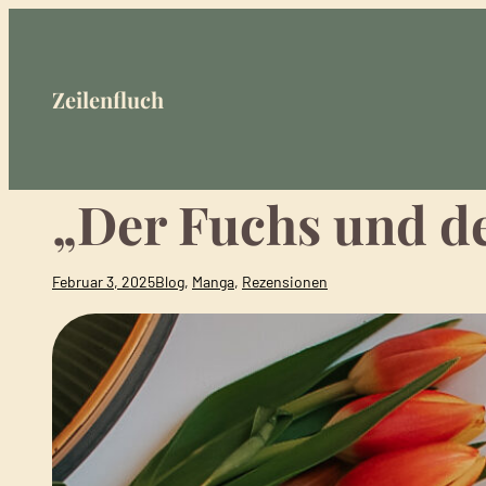
Zum
Inhalt
springen
Zeilenfluch
„Der Fuchs und de
Februar 3, 2025
Blog
, 
Manga
, 
Rezensionen