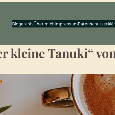
Blogarchiv
Über mich
Impressum
Datenschutzerklä
r kleine Tanuki“ vo