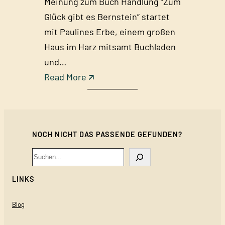
Meinung zum Buch Handlung “Zum
Glück gibt es Bernstein” startet
mit Paulines Erbe, einem großen
Haus im Harz mitsamt Buchladen
und…
:
Read More 🡭
Z
u
m
NOCH NICHT DAS PASSENDE GEFUNDEN?
G
l
Search
ü
LINKS
c
k
Blog
g