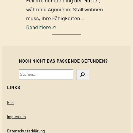
Félicité der Liebling der Mutter,
während Agonie im Stall wohnen
muss, ihre Fähigkeiten…
:
Read More 🡭
„
T
e
NOCH NICHT DAS PASSENDE GEFUNDEN?
e
f
Search
ü
LINKS
r
d
Blog
i
e
Impressum
G
Datenschutzerklärung