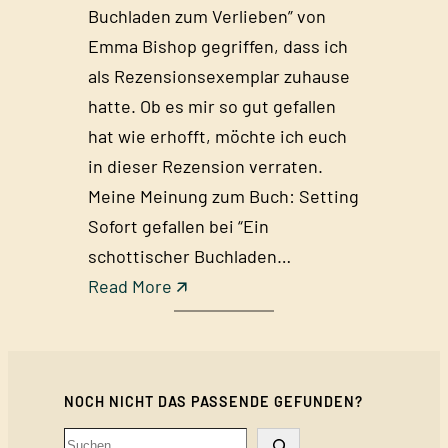
Buchladen zum Verlieben” von
Emma Bishop gegriffen, dass ich
als Rezensionsexemplar zuhause
hatte. Ob es mir so gut gefallen
hat wie erhofft, möchte ich euch
in dieser Rezension verraten.
Meine Meinung zum Buch: Setting
Sofort gefallen bei “Ein
schottischer Buchladen…
:
Read More 🡭
E
i
n
NOCH NICHT DAS PASSENDE GEFUNDEN?
s
c
Search