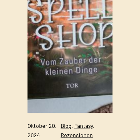
r
a
h
A
d
a
m
s
Oktober 20,
Blog
, 
Fantasy
, 
2024
Rezensionen