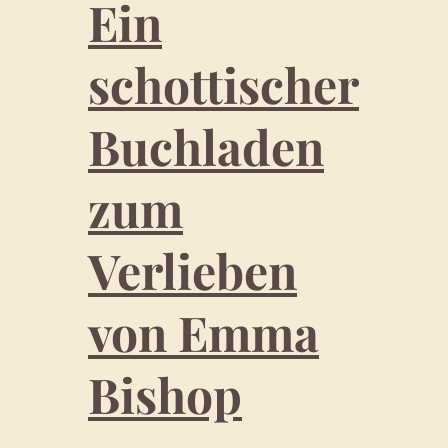
Ein
e
l
schottischer
l
s
Buchladen
h
o
zum
p
v
Verlieben
o
n
von Emma
S
a
Bishop
r
a
h