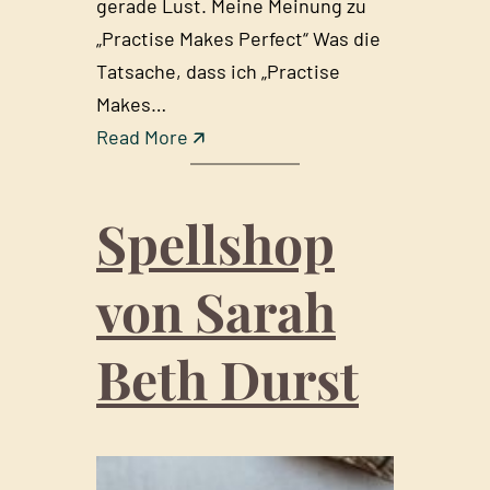
gerade Lust. Meine Meinung zu
„Practise Makes Perfect“ Was die
Tatsache, dass ich „Practise
Makes…
:
Read More 🡭
P
r
Spellshop
a
c
von Sarah
t
i
Beth Durst
s
e
M
a