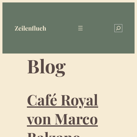
Zum
Inhalt
springen
Zeilenfluch
Search
Blog
Café Royal
von Marco