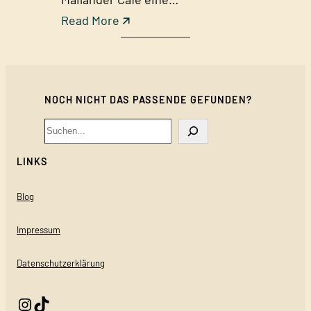
:
Read More 🡭
C
a
f
NOCH NICHT DAS PASSENDE GEFUNDEN?
é
R
Search
o
LINKS
y
a
Blog
l
v
Impressum
o
Datenschutzerklärung
n
M
Instagram
TikTok
a