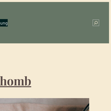
rung
Search
othomb