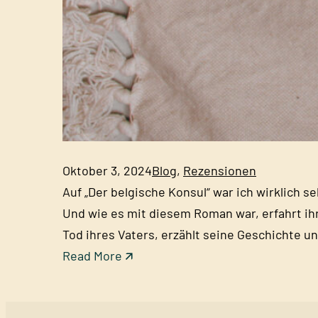
Oktober 3, 2024
Blog
, 
Rezensionen
Auf „Der belgische Konsul“ war ich wirklich s
Und wie es mit diesem Roman war, erfahrt ihr
Tod ihres Vaters, erzählt seine Geschichte u
:
Read More 🡭
D
e