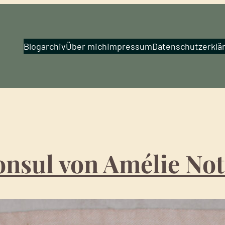
Blogarchiv
Über mich
Impressum
Datenschutzerklä
onsul von Amélie N