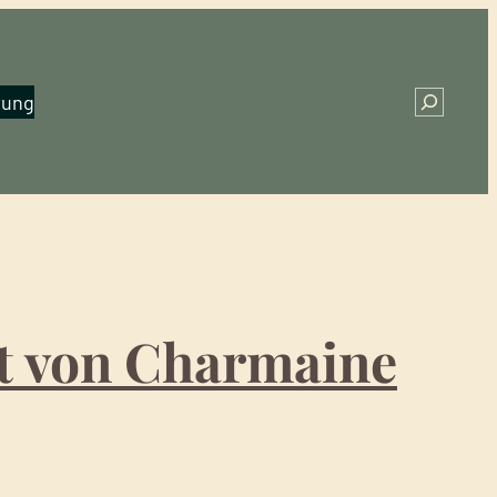
rung
Search
et von Charmaine