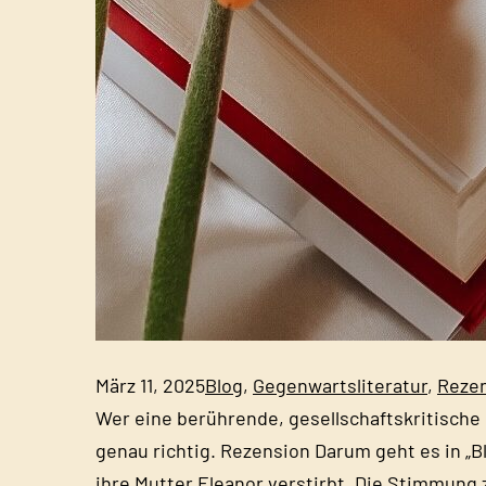
März 11, 2025
Blog
, 
Gegenwartsliteratur
, 
Reze
Wer eine berührende, gesellschaftskritische 
genau richtig. Rezension Darum geht es in „B
ihre Mutter Eleanor verstirbt. Die Stimmung