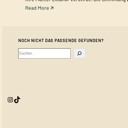
:
Read More 🡭
B
l
a
NOCH NICHT DAS PASSENDE GEFUNDEN?
c
k
Search
C
a
k
e
–
Instagram
TikTok
A
l
l
e