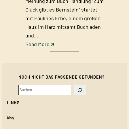
Meinung zum Buch Handlung “Zum
Glück gibt es Bernstein” startet
mit Paulines Erbe, einem großen
Haus im Harz mitsamt Buchladen
und…
:
Read More 🡭
Z
u
m
NOCH NICHT DAS PASSENDE GEFUNDEN?
G
l
Search
ü
LINKS
c
k
Blog
g