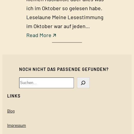
ich im Oktober so gelesen habe.
Leselaune Meine Lesestimmung
im Oktober war auf jeden…
:
Read More 🡭
U
n
e
NOCH NICHT DAS PASSENDE GEFUNDEN?
r
w
Search
a
LINKS
r
t
Blog
e
t
Impressum
e